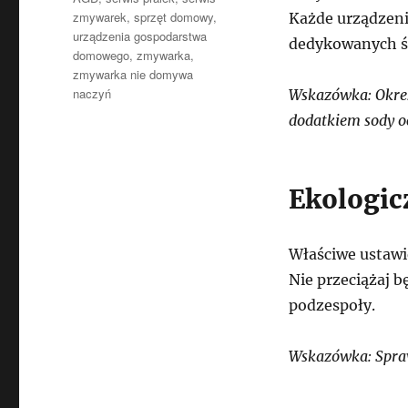
zmywarek
,
sprzęt domowy
,
Każde urządzeni
urządzenia gospodarstwa
dedykowanych ś
domowego
,
zmywarka
,
zmywarka nie domywa
naczyń
Wskazówka: Okres
dodatkiem sody o
Ekologic
Właściwe ustawi
Nie przeciążaj b
podzespoły.
Wskazówka: Spraw