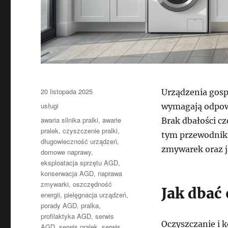
Data
20 listopada 2025
Urządzenia gosp
publikacji
Kategorie
usługi
wymagają odpowie
Tagi
awaria silnika pralki
,
awarie
Brak dbałości c
pralek
,
czyszczenie pralki
,
tym przewodniku
długowieczność urządzeń
,
zmywarek oraz j
domowe naprawy
,
eksploatacja sprzętu AGD
,
konserwacja AGD
,
naprawa
zmywarki
,
oszczędność
Jak dbać
energii
,
pielęgnacja urządzeń
,
porady AGD
,
pralka
,
profilaktyka AGD
,
serwis
Oczyszczanie i k
AGD
,
serwis pralek
,
serwis