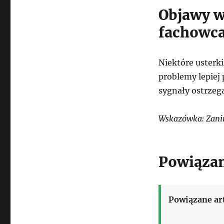
Objawy w
fachowc
Niektóre usterk
problemy lepiej
sygnały ostrzeg
Wskazówka: Zanim
Powiązan
Powiązane ar