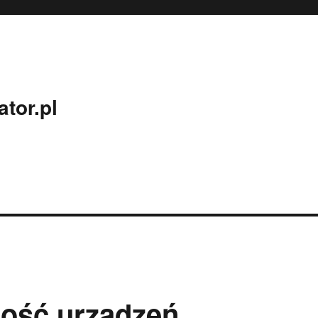
tor.pl
łość urządzeń