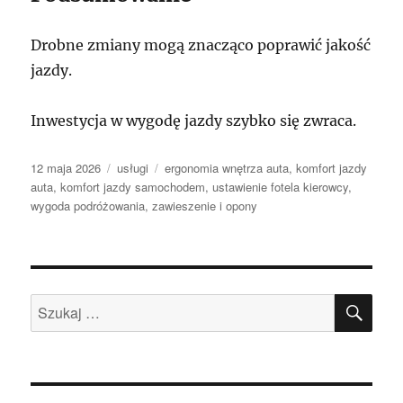
Drobne zmiany mogą znacząco poprawić jakość
jazdy.
Inwestycja w wygodę jazdy szybko się zwraca.
Data
Kategorie
Tagi
12 maja 2026
usługi
ergonomia wnętrza auta
,
komfort jazdy
publikacji
auta
,
komfort jazdy samochodem
,
ustawienie fotela kierowcy
,
wygoda podróżowania
,
zawieszenie i opony
SZU
Szukaj: