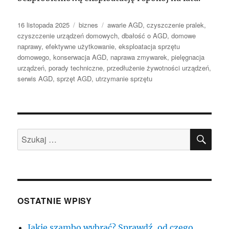
Data
Kategorie
Tagi
16 listopada 2025
biznes
awarie AGD
,
czyszczenie pralek
,
publikacji
czyszczenie urządzeń domowych
,
dbałość o AGD
,
domowe
naprawy
,
efektywne użytkowanie
,
eksploatacja sprzętu
domowego
,
konserwacja AGD
,
naprawa zmywarek
,
pielęgnacja
urządzeń
,
porady techniczne
,
przedłużenie żywotności urządzeń
,
serwis AGD
,
sprzęt AGD
,
utrzymanie sprzętu
SZU
Szukaj:
OSTATNIE WPISY
Jakie szambo wybrać? Sprawdź, od czego