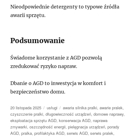
Nieodpowiednie detergenty to typowe źródła
awarii sprzętu.
Podsumowanie
Świadome korzystanie z AGD pozwolą
zredukować ryzyko napraw.
Dbanie o AGD to inwestycja w komfort i
bezpieczeństwo domu.
Data
Kategorie
Tagi
20 listopada 2025
usługi
awaria silnika pralki
,
awarie pralek
,
publikacji
czyszczenie pralki
,
długowieczność urządzeń
,
domowe naprawy
,
eksploatacja sprzętu AGD
,
konserwacja AGD
,
naprawa
zmywarki
,
oszczędność energii
,
pielęgnacja urządzeń
,
porady
AGD
,
pralka
,
profilaktyka AGD
,
serwis AGD
,
serwis pralek
,