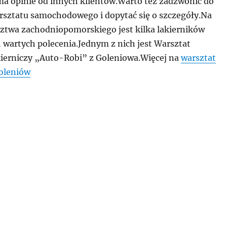
 ma opinie od innych klientów.Warto też zadzwonić do
sztatu samochodowego i dopytać się o szczegóły.Na
ztwa zachodniopomorskiego jest kilka lakierników
artych polecenia.Jednym z nich jest Warsztat
kierniczy „Auto-Robi” z Goleniowa.Więcej na
warsztat
oleniów