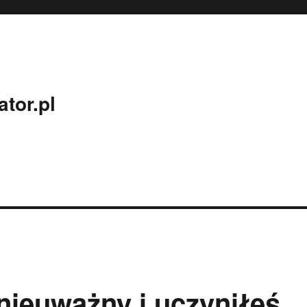
tor.pl
nieuważny i uczyniłeś