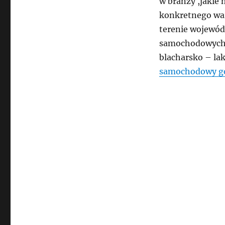
w branży ,jakie
konkretnego war
terenie wojewód
samochodowych w
blacharsko – la
samochodowy g