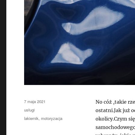
Data
7 maja 2021
No cóż ,takie rz
publikacji
Kategorie
usługi
ostatni.Jak już 
Tagi
lakiernik
,
motoryzacja
okolicy.Czym si
samochodowego?N