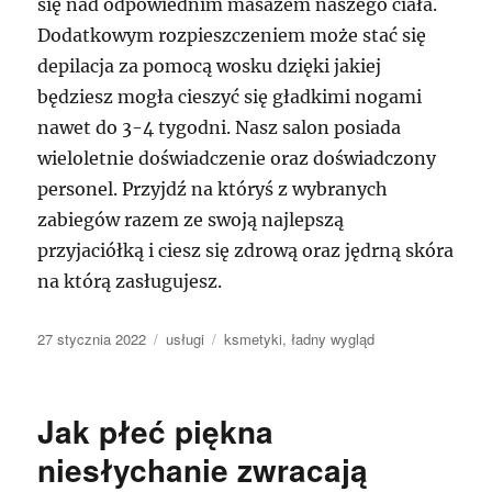
się nad odpowiednim masażem naszego ciała.
Dodatkowym rozpieszczeniem może stać się
depilacja za pomocą wosku dzięki jakiej
będziesz mogła cieszyć się gładkimi nogami
nawet do 3-4 tygodni. Nasz salon posiada
wieloletnie doświadczenie oraz doświadczony
personel. Przyjdź na któryś z wybranych
zabiegów razem ze swoją najlepszą
przyjaciółką i ciesz się zdrową oraz jędrną skóra
na którą zasługujesz.
Data
Kategorie
Tagi
27 stycznia 2022
usługi
ksmetyki
,
ładny wygląd
publikacji
Jak płeć piękna
niesłychanie zwracają