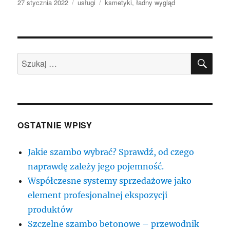
Data
Kategorie
Tagi
27 stycznia 2022
usługi
ksmetyki
,
ładny wygląd
publikacji
SZU
Szukaj:
OSTATNIE WPISY
Jakie szambo wybrać? Sprawdź, od czego
naprawdę zależy jego pojemność.
Współczesne systemy sprzedażowe jako
element profesjonalnej ekspozycji
produktów
Szczelne szambo betonowe – przewodnik