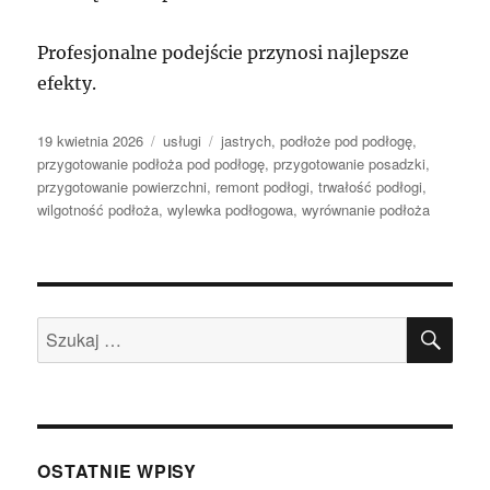
Profesjonalne podejście przynosi najlepsze
efekty.
Data
Kategorie
Tagi
19 kwietnia 2026
usługi
jastrych
,
podłoże pod podłogę
,
publikacji
przygotowanie podłoża pod podłogę
,
przygotowanie posadzki
,
przygotowanie powierzchni
,
remont podłogi
,
trwałość podłogi
,
wilgotność podłoża
,
wylewka podłogowa
,
wyrównanie podłoża
SZU
Szukaj:
OSTATNIE WPISY