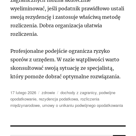
zagranicznych można skutecznie
wyeliminować, jeśli podatnik prawidłowo ustali
swoją rezydencję i zastosuje właściwą metodę
rozliczenia. Dobra organizacja ułatwia
rozliczenia.
Profesjonalne podejście ogranicza ryzyko
sporów z urzędem. W razie wątpliwości warto
skonsultować swoją sytuację ze specjalistą,
który pomoże dobrać optymalne rozwiązania.
Data
Kategorie
Tagi
17 lutego 2026
zdrowie
dochody z zagranicy
,
podwójne
publikacji
opodatkowanie
,
rezydencja podatkowa
,
rozliczenia
międzynarodowe
,
umowy o unikaniu podwójnego opodatkowania