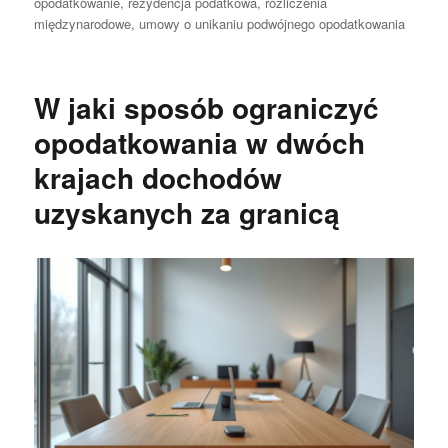
publikacji
opodatkowanie
,
rezydencja podatkowa
,
rozliczenia
międzynarodowe
,
umowy o unikaniu podwójnego opodatkowania
W jaki sposób ograniczyć
opodatkowania w dwóch
krajach dochodów
uzyskanych za granicą