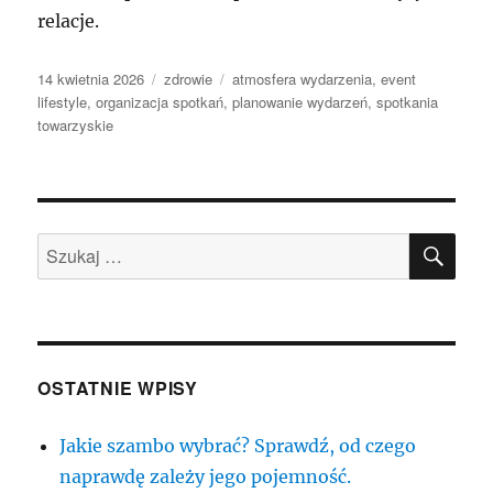
relacje.
Data
Kategorie
Tagi
14 kwietnia 2026
zdrowie
atmosfera wydarzenia
,
event
publikacji
lifestyle
,
organizacja spotkań
,
planowanie wydarzeń
,
spotkania
towarzyskie
SZU
Szukaj:
OSTATNIE WPISY
Jakie szambo wybrać? Sprawdź, od czego
naprawdę zależy jego pojemność.