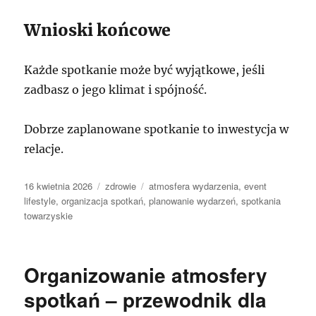
Wnioski końcowe
Każde spotkanie może być wyjątkowe, jeśli
zadbasz o jego klimat i spójność.
Dobrze zaplanowane spotkanie to inwestycja w
relacje.
Data
Kategorie
Tagi
16 kwietnia 2026
zdrowie
atmosfera wydarzenia
,
event
publikacji
lifestyle
,
organizacja spotkań
,
planowanie wydarzeń
,
spotkania
towarzyskie
Organizowanie atmosfery
spotkań – przewodnik dla