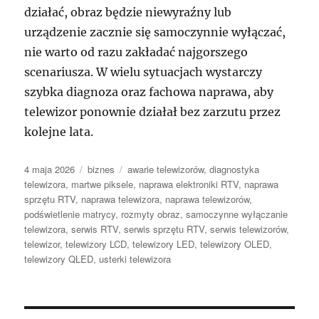
działać, obraz będzie niewyraźny lub
urządzenie zacznie się samoczynnie wyłączać,
nie warto od razu zakładać najgorszego
scenariusza. W wielu sytuacjach wystarczy
szybka diagnoza oraz fachowa naprawa, aby
telewizor ponownie działał bez zarzutu przez
kolejne lata.
Data
Kategorie
Tagi
4 maja 2026
biznes
awarie telewizorów
,
diagnostyka
publikacji
telewizora
,
martwe piksele
,
naprawa elektroniki RTV
,
naprawa
sprzętu RTV
,
naprawa telewizora
,
naprawa telewizorów
,
podświetlenie matrycy
,
rozmyty obraz
,
samoczynne wyłączanie
telewizora
,
serwis RTV
,
serwis sprzętu RTV
,
serwis telewizorów
,
telewizor
,
telewizory LCD
,
telewizory LED
,
telewizory OLED
,
telewizory QLED
,
usterki telewizora