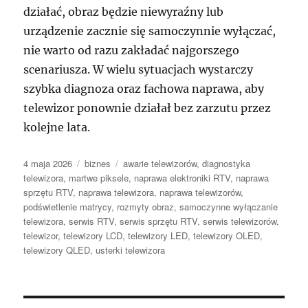
działać, obraz będzie niewyraźny lub
urządzenie zacznie się samoczynnie wyłączać,
nie warto od razu zakładać najgorszego
scenariusza. W wielu sytuacjach wystarczy
szybka diagnoza oraz fachowa naprawa, aby
telewizor ponownie działał bez zarzutu przez
kolejne lata.
Data
Kategorie
Tagi
4 maja 2026
biznes
awarie telewizorów
,
diagnostyka
publikacji
telewizora
,
martwe piksele
,
naprawa elektroniki RTV
,
naprawa
sprzętu RTV
,
naprawa telewizora
,
naprawa telewizorów
,
podświetlenie matrycy
,
rozmyty obraz
,
samoczynne wyłączanie
telewizora
,
serwis RTV
,
serwis sprzętu RTV
,
serwis telewizorów
,
telewizor
,
telewizory LCD
,
telewizory LED
,
telewizory OLED
,
telewizory QLED
,
usterki telewizora