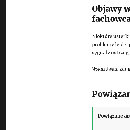
Objawy w
fachowc
Niektóre usterk
problemy lepiej
sygnały ostrzeg
Wskazówka: Zanim
Powiązan
Powiązane ar