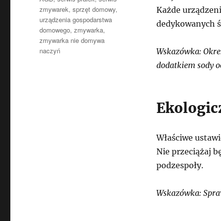
zmywarek
,
sprzęt domowy
,
Każde urządzeni
urządzenia gospodarstwa
dedykowanych ś
domowego
,
zmywarka
,
zmywarka nie domywa
naczyń
Wskazówka: Okres
dodatkiem sody o
Ekologic
Właściwe ustawi
Nie przeciążaj b
podzespoły.
Wskazówka: Spraw