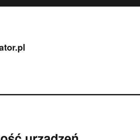
tor.pl
łość urządzeń