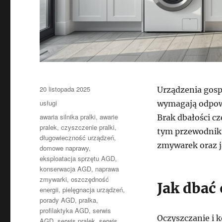
Data
20 listopada 2025
Urządzenia gosp
publikacji
Kategorie
usługi
wymagają odpowie
Tagi
awaria silnika pralki
,
awarie
Brak dbałości c
pralek
,
czyszczenie pralki
,
tym przewodniku
długowieczność urządzeń
,
zmywarek oraz j
domowe naprawy
,
eksploatacja sprzętu AGD
,
konserwacja AGD
,
naprawa
zmywarki
,
oszczędność
Jak dbać
energii
,
pielęgnacja urządzeń
,
porady AGD
,
pralka
,
profilaktyka AGD
,
serwis
Oczyszczanie i k
AGD
,
serwis pralek
,
serwis