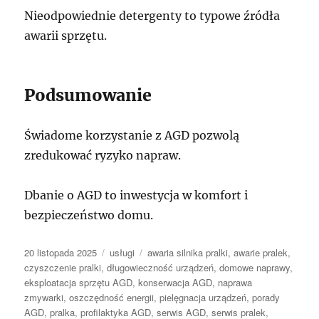
Nieodpowiednie detergenty to typowe źródła
awarii sprzętu.
Podsumowanie
Świadome korzystanie z AGD pozwolą
zredukować ryzyko napraw.
Dbanie o AGD to inwestycja w komfort i
bezpieczeństwo domu.
Data
Kategorie
Tagi
20 listopada 2025
usługi
awaria silnika pralki
,
awarie pralek
,
publikacji
czyszczenie pralki
,
długowieczność urządzeń
,
domowe naprawy
,
eksploatacja sprzętu AGD
,
konserwacja AGD
,
naprawa
zmywarki
,
oszczędność energii
,
pielęgnacja urządzeń
,
porady
AGD
,
pralka
,
profilaktyka AGD
,
serwis AGD
,
serwis pralek
,